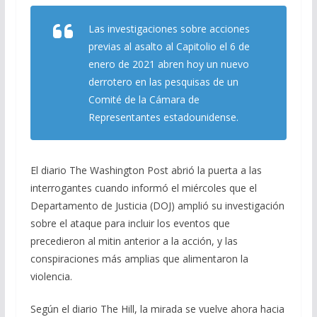
ac
el
h
m
o
e
e
at
ai
m
Las investigaciones sobre acciones
b
gr
s
l
p
previas al asalto al Capitolio el 6 de
o
a
A
ar
enero de 2021 abren hoy un nuevo
derrotero en las pesquisas de un
o
m
p
ti
Comité de la Cámara de
k
p
r
Representantes estadounidense.
El diario The Washington Post abrió la puerta a las
interrogantes cuando informó el miércoles que el
Departamento de Justicia (DOJ) amplió su investigación
sobre el ataque para incluir los eventos que
precedieron al mitin anterior a la acción, y las
conspiraciones más amplias que alimentaron la
violencia.
Según el diario The Hill, la mirada se vuelve ahora hacia