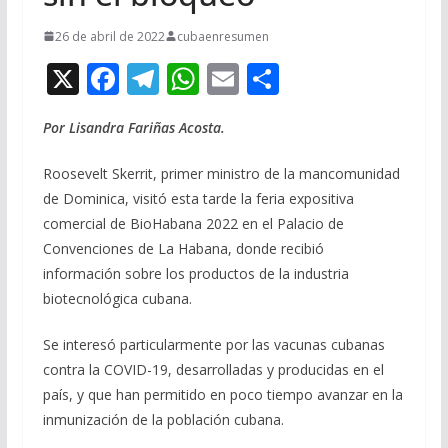
26 de abril de 2022
cubaenresumen
X
F
T
W
E
C
ac
el
h
m
o
Por Lisandra Fariñas Acosta.
e
e
at
ai
m
b
gr
s
l
p
Roosevelt Skerrit, primer ministro de la mancomunidad
o
a
A
ar
de Dominica, visitó esta tarde la feria expositiva
comercial de BioHabana 2022 en el Palacio de
o
m
p
ti
Convenciones de La Habana, donde recibió
k
p
r
información sobre los productos de la industria
biotecnológica cubana.
Se interesó particularmente por las vacunas cubanas
contra la COVID-19, desarrolladas y producidas en el
país, y que han permitido en poco tiempo avanzar en la
inmunización de la población cubana.