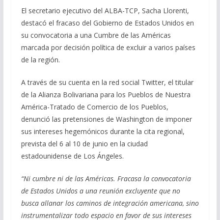
e
e
at
ai
m
El secretario ejecutivo del ALBA-TCP, Sacha Llorenti,
destacó el fracaso del Gobierno de Estados Unidos en
b
gr
s
l
p
su convocatoria a una Cumbre de las Américas
o
a
A
ar
marcada por decisión política de excluir a varios países
o
m
p
ti
de la región.
k
p
r
A través de su cuenta en la red social Twitter, el titular
de la Alianza Bolivariana para los Pueblos de Nuestra
América-Tratado de Comercio de los Pueblos,
denunció las pretensiones de Washington de imponer
sus intereses hegemónicos durante la cita regional,
prevista del 6 al 10 de junio en la ciudad
estadounidense de Los Ángeles.
“Ni cumbre ni de las Américas. Fracasa la convocatoria
de Estados Unidos a una reunión excluyente que no
busca allanar los caminos de integración americana, sino
instrumentalizar todo espacio en favor de sus intereses