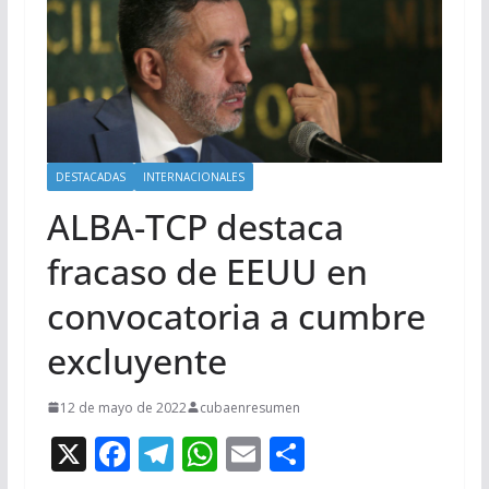
DESTACADAS
INTERNACIONALES
ALBA-TCP destaca
fracaso de EEUU en
convocatoria a cumbre
excluyente
12 de mayo de 2022
cubaenresumen
X
F
T
W
E
C
ac
el
h
m
o