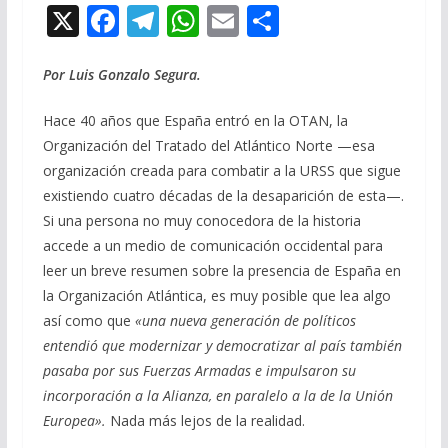
X
F
T
W
E
C
ac
el
h
m
o
e
e
at
ai
m
Por Luis Gonzalo Segura.
b
gr
s
l
p
Hace 40 años que España entró en la OTAN, la
o
a
A
ar
Organización del Tratado del Atlántico Norte —esa
o
m
p
ti
organización creada para combatir a la URSS que sigue
existiendo cuatro décadas de la desaparición de esta—.
k
p
r
Si una persona no muy conocedora de la historia
accede a un medio de comunicación occidental para
leer un breve resumen sobre la presencia de España en
la Organización Atlántica, es muy posible que lea algo
así como que
«una nueva generación de políticos
entendió que modernizar y democratizar al país también
pasaba por sus Fuerzas Armadas e impulsaron su
incorporación a la Alianza, en paralelo a la de la Unión
Europea».
Nada más lejos de la realidad.