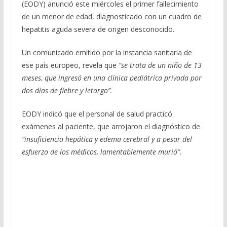
(EODY) anunció este miércoles el primer fallecimiento
b
gr
s
l
p
de un menor de edad, diagnosticado con un cuadro de
o
a
A
ar
hepatitis aguda severa de origen desconocido.
o
m
p
ti
Un comunicado emitido por la instancia sanitaria de
k
p
r
ese país europeo, revela que
“se trata de un niño de 13
meses, que ingresó en una clínica pediátrica privada por
dos días de fiebre y letargo”.
EODY indicó que el personal de salud practicó
exámenes al paciente, que arrojaron el diagnóstico de
“insuficiencia hepática y edema cerebral y a pesar del
esfuerzo de los médicos, lamentablemente murió”.