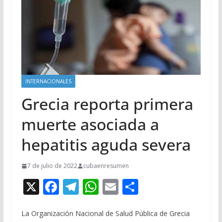
INTERNACIONALES
Grecia reporta primera
muerte asociada a
hepatitis aguda severa
7 de julio de 2022
cubaenresumen
X
F
T
W
E
C
ac
el
h
m
o
e
e
at
ai
m
La Organización Nacional de Salud Pública de Grecia