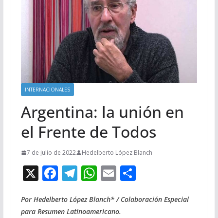
INTERNACIONALES
Argentina: la unión en
el Frente de Todos
7 de julio de 2022
Hedelberto López Blanch
X
F
T
W
E
C
ac
el
h
m
o
e
e
at
ai
m
Por Hedelberto López Blanch* / Colaboración Especial
para Resumen Latinoamericano.