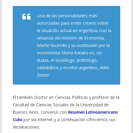
b
gr
s
l
p
o
a
A
ar
Una de las personalidades más
o
m
p
ti
autorizadas para emitir criterio sobre
k
p
r
la situación actual en Argentina, tras la
renuncia del ministro de Economía,
Martín Guzmán y su sustitución por la
economista Silvina Batakis es, sin
dudas, el sociólogo, politólogo,
catedrático y escritor argentino, Atilio
Boron.
El también Doctor en Ciencias Políticas y profesor de la
Facultad de Ciencias Sociales de la Universidad de
Buenos Aires, conversó con
Resumen Latinoamericano
Cuba
por vía Internet y a continuación ofrecemos sus
declaraciones.