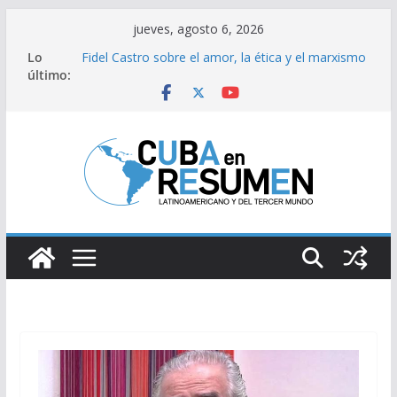
Saltar
jueves, agosto 6, 2026
al
Lo
Fidel Castro sobre el amor, la ética y el marxismo
contenido
último:
Bloqueo de EE.UU impacta fuertemente el acceso
a medicamentos esenciales
Brasil retira a embajador y rebaja relación
diplomática con Argentina
Caídas del SEN son consecuencia del bloqueo,
denuncia Cuba
Sindicatos en Dakota del Norte rechazan
hostilidad de EEUU vs Cuba