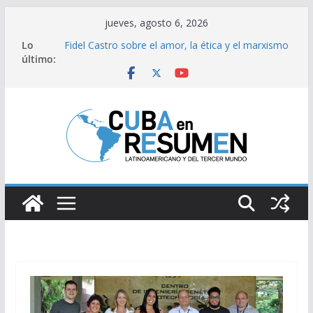
Saltar
jueves, agosto 6, 2026
al
Lo
Fidel Castro sobre el amor, la ética y el marxismo
contenido
último:
Bloqueo de EE.UU impacta fuertemente el acceso
a medicamentos esenciales
Brasil retira a embajador y rebaja relación
diplomática con Argentina
Caídas del SEN son consecuencia del bloqueo,
denuncia Cuba
Sindicatos en Dakota del Norte rechazan
hostilidad de EEUU vs Cuba