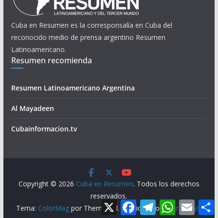
Cuba en Resumen es la corresponsalía en Cuba del
reconocido medio de prensa argentino Resumen
Latinoamericano.
Resumen recomienda
Resumen Latinoamericano Argentina
Al Mayadeen
Cubainformacion.tv
Copyright © 2026
Cuba en Resumen
. Todos los derechos
reservados.
X
F
T
W
E
Tema:
ColorMag
por ThemeGrill. Funciona con
WordPress
.
a
e
h
m