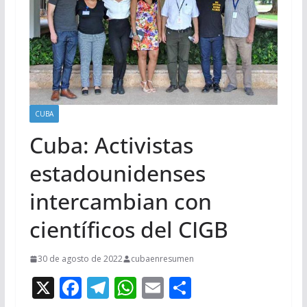
CUBA
Cuba: Activistas
estadounidenses
intercambian con
científicos del CIGB
30 de agosto de 2022
cubaenresumen
X
F
T
W
E
C