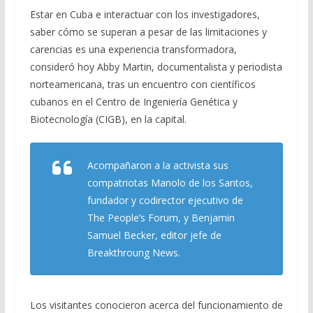
ac
el
h
m
o
Estar en Cuba e interactuar con los investigadores,
e
e
at
ai
m
saber cómo se superan a pesar de las limitaciones y
b
gr
s
l
p
carencias es una experiencia transformadora,
o
a
A
ar
consideró hoy Abby Martin, documentalista y periodista
o
m
p
ti
norteamericana, tras un encuentro con científicos
cubanos en el Centro de Ingeniería Genética y
k
p
r
Biotecnología (CIGB), en la capital.
Acompañaron a la activista sus
compatriotas Manolo de los Santos,
fundador y codirector ejecutivo de
The People’s Forum, y Benjamin
Samuel Becker, editor jefe de
Breakthroung News.
Los visitantes conocieron acerca del funcionamiento de