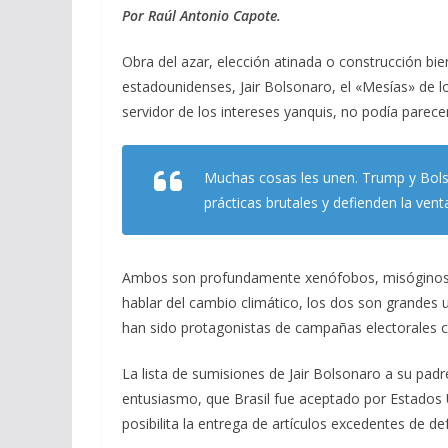
e
e
at
ai
m
Por Raúl Antonio Capote.
b
gr
s
l
p
Obra del azar, elección atinada o construcción bien
o
a
A
ar
estadounidenses, Jair Bolsonaro, el «Mesías» de lo
o
m
p
ti
servidor de los intereses yanquis, no podía par
k
p
r
Muchas cosas les unen. Trump y Bols
prácticas brutales y defienden la ven
Ambos son profundamente xenófobos, misóginos, 
hablar del cambio climático, los dos son grandes u
han sido protagonistas de campañas electorales c
La lista de sumisiones de Jair Bolsonaro a su padr
entusiasmo, que Brasil fue aceptado por Estados
posibilita la entrega de artículos excedentes de d