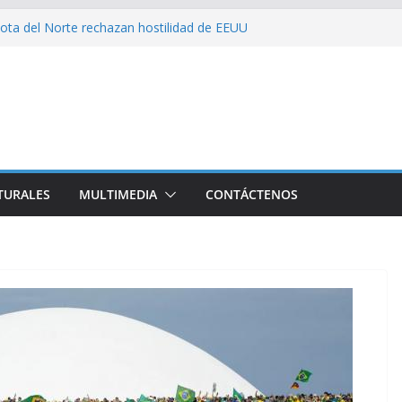
ota del Norte rechazan hostilidad de EEUU
 el amor, la ética y el marxismo
 impacta fuertemente el acceso a
enciales
bajador y rebaja relación diplomática con
on consecuencia del bloqueo, denuncia Cuba
TURALES
MULTIMEDIA
CONTÁCTENOS