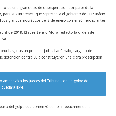
ento de una gran dosis de desesperación por parte de la
ro, para sus intereses, que representa el gobierno de Luiz Inácio
dálicos y antidemocráticos del 8 de enero comenzó mucho antes.
bril de 2018. El juez Sergio Moro redactó la orden de
lva.
 pruebas, tras un proceso judicial anómalo, cargado de
 de detención contra Lula constituyeron una clara proscripción
ito amenazó a los jueces del Tribunal con un golpe de
 quedara libre.
o paso del golpe que comenzó con el impeachment a la