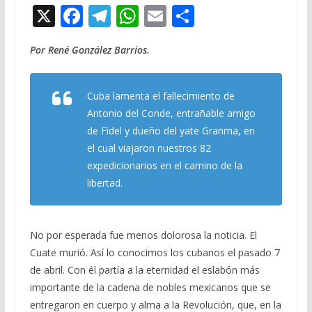
X
F
T
W
E
C
ac
el
h
m
o
Por René González Barrios.
e
e
at
ai
m
b
gr
s
l
p
Cuba lamenta el fallecimiento de
o
a
A
ar
Antonio del Conde, entrañable amigo
o
m
p
ti
de Fidel y dueño del yate Granma, en
k
p
r
el cual viajaron nuestros 82
expedicionarios en el camino de la
libertad.
No por esperada fue menos dolorosa la noticia. El
Cuate murió. Así lo conocimos los cubanos el pasado 7
de abril. Con él partía a la eternidad el eslabón más
importante de la cadena de nobles mexicanos que se
entregaron en cuerpo y alma a la Revolución, que, en la