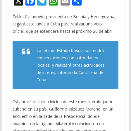
X
F
T
W
E
C
ac
el
h
m
o
e
e
at
ai
m
Željka Cvijanović, presidenta de Bosnia y Herzegovina,
llegará este lunes a Cuba para realizar una visita
b
gr
s
l
p
oficial, que se extenderá hasta el próximo 26 de abril.
o
a
A
ar
o
m
p
ti
La jefa de Estado bosnia sostendrá
k
p
r
conversaciones con autoridades
locales, y realizará otras actividades
de interés, informó la Cancillería de
Cuba.
Cvijanović recibió a inicios de este mes al embajador
cubano en su país, Guillermo Vázquez Moreno, en un
encuentro en la sede de la Presidencia, donde
examinaron la agenda bilateral y coincidieron en
el estado satisfactorio de los nexos entre los dos