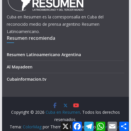
Cuba en Resumen es la corresponsalía en Cuba del
reconocido medio de prensa argentino Resumen
Latinoamericano.
Resumen recomienda
Resumen Latinoamericano Argentina
Al Mayadeen
Cubainformacion.tv
Copyright © 2026
Cuba en Resumen
. Todos los derechos
reservados.
X
F
T
W
E
Tema:
ColorMag
por ThemeGrill. Funciona con
WordPress
.
a
e
h
m