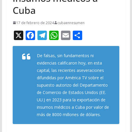
Cuba
17 de febrero de 2024
cubaenresumen
X
F
T
W
E
C
ac
el
h
m
o
e
e
at
ai
m
De falsas, sin fundamentos ni
b
gr
s
l
p
evidencias calificaron hoy, en esta
o
a
A
ar
capital, las recientes aseveraciones
difundidas por América TV sobre el
o
m
p
ti
supuesto autorizo del Departamento
k
p
r
de Comercio de Estados Unidos (EE.
UU.) en 2023 para la exportación de
insumos médicos a Cuba por valor de
más de 8000 millones de dólares.