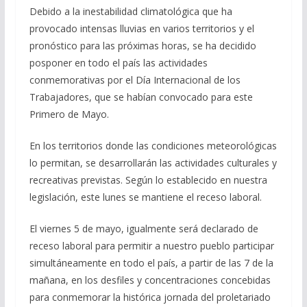
Debido a la inestabilidad climatológica que ha
e
e
at
ai
m
provocado intensas lluvias en varios territorios y el
b
gr
s
l
p
pronóstico para las próximas horas, se ha decidido
o
a
A
ar
posponer en todo el país las actividades
o
m
p
ti
conmemorativas por el Día Internacional de los
Trabajadores, que se habían convocado para este
k
p
r
Primero de Mayo.
En los territorios donde las condiciones meteorológicas
lo permitan, se desarrollarán las actividades culturales y
recreativas previstas. Según lo establecido en nuestra
legislación, este lunes se mantiene el receso laboral.
El viernes 5 de mayo, igualmente será declarado de
receso laboral para permitir a nuestro pueblo participar
simultáneamente en todo el país, a partir de las 7 de la
mañana, en los desfiles y concentraciones concebidas
para conmemorar la histórica jornada del proletariado