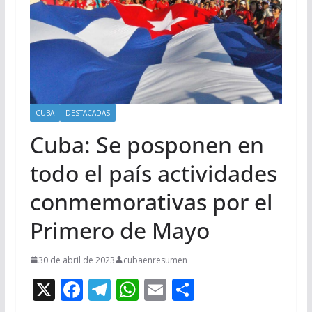
CUBA
DESTACADAS
Cuba: Se posponen en
todo el país actividades
conmemorativas por el
Primero de Mayo
30 de abril de 2023
cubaenresumen
X
F
T
W
E
C
ac
el
h
m
o