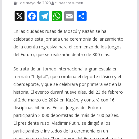
1 de mayo de 2023
cubaenresumen
X
F
T
W
E
C
ac
el
h
m
o
En las ciudades rusas de Moscú y Kazán se ha
e
e
at
ai
m
celebrado esta jornada una ceremonia de lanzamiento
b
gr
s
l
p
de la cuenta regresiva para el comienzo de los Juegos
o
a
A
ar
del Futuro, que se realizarán dentro de 300 días.
o
m
p
ti
Se trata de un torneo internacional a gran escala en
k
p
r
formato “fidgital”, que combina el deporte clásico y el
ciberdeporte, y que se celebrará por primera vez en la
historia. El evento durará nueve días, del 23 de febrero
al 2 de marzo de 2024 en Kazán, y contará con 16
disciplinas híbridas. En los Juegos del Futuro
participarán 2 000 deportistas de más de 100 países.
El presidente ruso, Vladímir Putin, se dirigió a los
participantes e invitados de la ceremonia en un
mensaje en video. “Los Juegos del Futuro combinarán