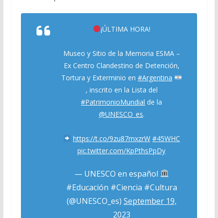
¡ÚLTIMA HORA!
Museo y Sitio de la Memoria ESMA –
Ex Centro Clandestino de Detención,
Tortura y Exterminio en
#Argentina
, inscrito en la Lista del
#PatrimonioMundial
de la
@UNESCO_es
.
https://t.co/9zu87mxzrW
#45WHC
pic.twitter.com/KpPthsPpDy
— UNESCO en español
#Educación #Ciencia #Cultura
(@UNESCO_es)
September 19,
2023