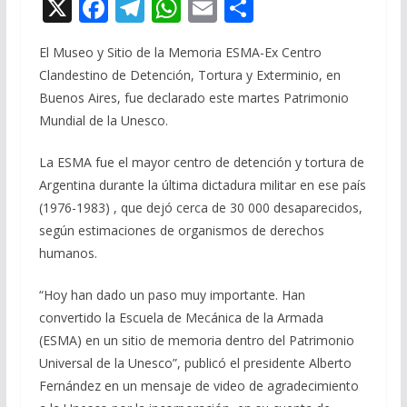
X
F
T
W
E
C
ac
el
h
m
o
El Museo y Sitio de la Memoria ESMA-Ex Centro
e
e
at
ai
m
Clandestino de Detención, Tortura y Exterminio, en
b
gr
s
l
p
Buenos Aires, fue declarado este martes Patrimonio
o
a
A
ar
Mundial de la Unesco.
o
m
p
ti
La ESMA fue el mayor centro de detención y tortura de
k
p
r
Argentina durante la última dictadura militar en ese país
(1976-1983) , que dejó cerca de 30 000 desaparecidos,
según estimaciones de organismos de derechos
humanos.
“Hoy han dado un paso muy importante. Han
convertido la Escuela de Mecánica de la Armada
(ESMA) en un sitio de memoria dentro del Patrimonio
Universal de la Unesco”, publicó el presidente Alberto
Fernández en un mensaje de video de agradecimiento