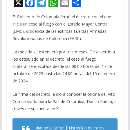
X
F
T
W
E
C
ac
el
h
m
o
El Gobierno de Colombia firmó el decreto con el que
e
e
at
ai
m
inicia un cese al fuego con el Estado Mayor Central
b
gr
s
l
p
(EMC), disidencia de las extintas Fuerzas Armadas
o
a
A
ar
Revolucionarias de Colombia (FARC).
o
m
p
ti
La medida se extenderá por tres meses. De acuerdo a
k
p
r
los estipulado en el decreto, el cese al fuego
bilateral se ejecutará desde las 00:00 horas del 17 de
octubre de 2023 hasta las 24:00 horas del 15 de enero
de 2024.
La firma del decreto la dio a conocer la oficina del Alto
Comisionado para la Paz de Colombia, Danilo Rueda, a
través de su cuenta en X.
#AvanzaLaPaz
| Listos los decretos