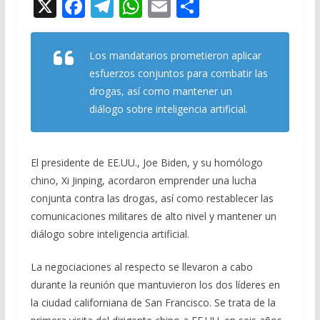
X
F
T
W
E
C
ac
el
h
m
o
e
e
at
ai
m
Los mandatarios prometieron aplicar
b
gr
s
l
p
esfuerzos conjuntos para combatir las
o
a
A
ar
drogas, así como mantener un
diálogo sobre inteligencia artificial.
o
m
p
ti
k
p
r
El presidente de EE.UU., Joe Biden, y su homólogo
chino, Xi Jinping, acordaron emprender una lucha
conjunta contra las drogas, así como restablecer las
comunicaciones militares de alto nivel y mantener un
diálogo sobre inteligencia artificial.
La negociaciones al respecto se llevaron a cabo
durante la reunión que mantuvieron los dos líderes en
la ciudad californiana de San Francisco. Se trata de la