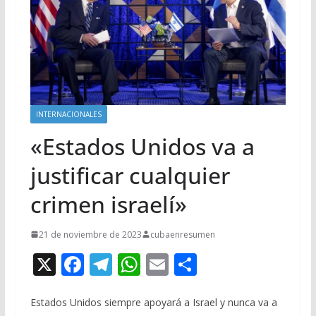
INTERNACIONALES
«Estados Unidos va a
justificar cualquier
crimen israelí»
21 de noviembre de 2023
cubaenresumen
X
F
T
W
E
C
ac
el
h
m
o
e
e
at
ai
m
Estados Unidos siempre apoyará a Israel y nunca va a