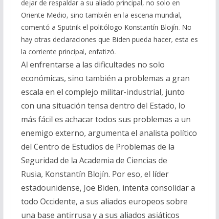
dejar de respaldar a su aliado principal, no solo en
b
gr
s
l
p
Oriente Medio, sino también en la escena mundial,
o
a
A
ar
comentó a Sputnik el politólogo Konstantín Blojín. No
o
m
p
ti
hay otras declaraciones que Biden pueda hacer, esta es
la corriente principal, enfatizó.
k
p
r
Al enfrentarse a las dificultades no solo
económicas, sino también a problemas a gran
escala en el complejo militar-industrial, junto
con una situación tensa dentro del Estado, lo
más fácil es achacar todos sus problemas a un
enemigo externo, argumenta el analista político
del Centro de Estudios de Problemas de la
Seguridad de la Academia de Ciencias de
Rusia, Konstantín Blojín. Por eso, el líder
estadounidense, Joe Biden, intenta consolidar a
todo Occidente, a sus aliados europeos sobre
una base antirrusa y a sus aliados asiáticos