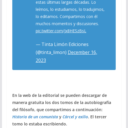
estas últimas largas décadas. Lo
leímos, lo estudiamos, lo tradujimos,
lo editamos. Compartimos con él
muchos momentos y discusiones.
pic.twitter.com/Jx8HESzBsL
— Tinta Limón Ediciones
(@tinta_limon)
December 16,
2023
En la web de la editorial se pueden descargar de
manera gratuita los dos tomos de la autobiografía
del filósofo, que compartimos a continuación:
Historia de un comunista
y
Cárcel y exilio
. El tercer
tomo lo estaba escribiendo.