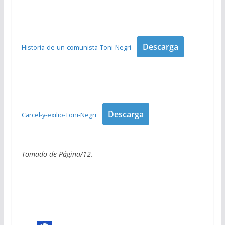
Descarga
Historia-de-un-comunista-Toni-Negri
Descarga
Carcel-y-exilio-Toni-Negri
Tomado de Página/12.