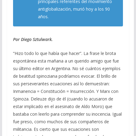
o
a
A
ar
principales referentes del movimiento
antiglobalización, murió hoy a los 90
o
m
p
ti
años.
k
p
r
Por Diego Sztulwark.
“Hizo todo lo que había que hacer”. La frase le brota
espontánea esta mañana a un querido amigo que fue
su último editor en Argentina. No sé cuántos ejemplos
de beatitud spinoziana podríamos evocar. El brillo de
sus perseverantes ecuaciones así lo demuestran:
Inmanencia = Constitución = Insurrección. Y Marx con
Spinoza. Deleuze dijo de él (cuando lo acusaron de
estar implicado en el asesinato de Aldo Moro) que
bastaba con leerlo para comprender su inocencia. Igual
fue preso, como muchos de sus compañeros de
militancia. Es cierto que sus ecuaciones son