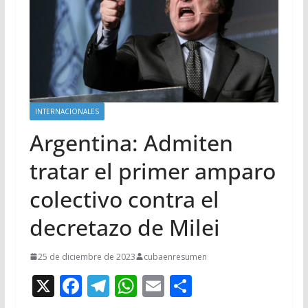
INTERNACIONALES
Argentina: Admiten
tratar el primer amparo
colectivo contra el
decretazo de Milei
25 de diciembre de 2023
cubaenresumen
X
F
T
W
E
C
ac
el
h
m
o