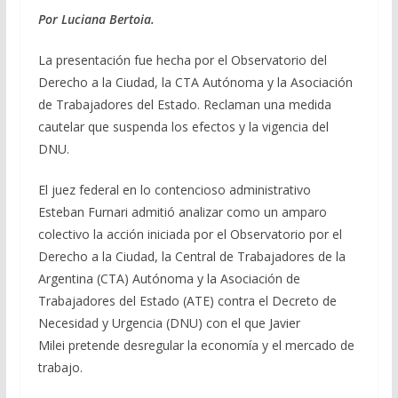
e
e
at
ai
m
Por Luciana Bertoia.
b
gr
s
l
p
La presentación fue hecha por el Observatorio del
o
a
A
ar
Derecho a la Ciudad, la CTA Autónoma y la Asociación
o
m
p
ti
de Trabajadores del Estado. Reclaman una medida
cautelar que suspenda los efectos y la vigencia del
k
p
r
DNU.
El juez federal en lo contencioso administrativo
Esteban Furnari admitió analizar como un amparo
colectivo la acción iniciada por el Observatorio por el
Derecho a la Ciudad, la Central de Trabajadores de la
Argentina (CTA) Autónoma y la Asociación de
Trabajadores del Estado (ATE) contra el Decreto de
Necesidad y Urgencia (DNU) con el que Javier
Milei pretende desregular la economía y el mercado de
trabajo.