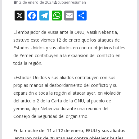
12 de enero de 2024
cubaenresumen
X
F
T
W
E
C
ac
el
h
m
o
e
e
at
ai
m
El embajador de Rusia ante la ONU, Vasili Nebenzia,
sostuvo este viernes 12 de enero que los ataques de
b
gr
s
l
p
Estados Unidos y sus aliados en contra objetivos hutíes
o
a
A
ar
de Yemen contribuyen a la expansión del conflicto en
o
m
p
ti
toda la región.
k
p
r
«Estados Unidos y sus aliados contribuyen con sus
propias manos al desbordamiento del conflicto y su
expansión a toda la región al atacar ayer, en violación
del artículo 2 de la Carta de la ONU, al pueblo de
yemen», dijo Nebenzia durante una reunión del
Consejo de Seguridad del organismo.
En la noche del 11 al 12 de enero, EEUU y sus aliados
lanzaron más de 20 ataques contra objetivos hutíes