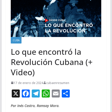
CUBA
Lo que encontró la
Revolución Cubana (+
Video)
17 de enero de 2024
cubaenresumen
X
F
T
W
E
C
ac
el
h
m
o
Por Inés Castro, Ramsay Mora.
e
e
at
ai
m