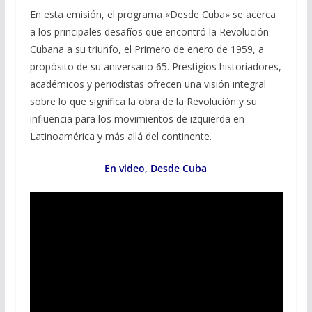
b
gr
s
l
p
En esta emisión, el programa «Desde Cuba» se acerca
o
a
A
ar
a los principales desafíos que encontró la Revolución
Cubana a su triunfo, el Primero de enero de 1959, a
o
m
p
ti
propósito de su aniversario 65. Prestigios historiadores,
k
p
r
académicos y periodistas ofrecen una visión integral
sobre lo que significa la obra de la Revolución y su
influencia para los movimientos de izquierda en
Latinoamérica y más allá del continente.
En video, Desde Cuba