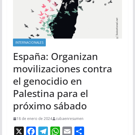
INTERNACIONALES
España: Organizan
movilizaciones contra
el genocidio en
Palestina para el
próximo sábado
18 de enero de 2024
cubaenresumen
X
F
T
W
E
C