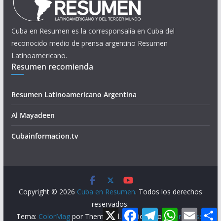
Cuba en Resumen es la corresponsalía en Cuba del
reconocido medio de prensa argentino Resumen
Latinoamericano.
Resumen recomienda
Resumen Latinoamericano Argentina
Al Mayadeen
Cubainformacion.tv
Copyright © 2026
Cuba en Resumen
. Todos los derechos
reservados.
X
F
T
W
E
Tema:
ColorMag
por ThemeGrill. Funciona con
WordPress
.
a
e
h
m