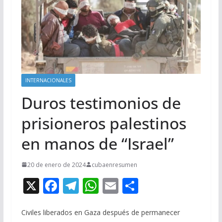
INTERNACIONALES
Duros testimonios de
prisioneros palestinos
en manos de “Israel”
20 de enero de 2024
cubaenresumen
X
F
T
W
E
C
ac
el
h
m
o
e
e
at
ai
m
Civiles liberados en Gaza después de permanecer