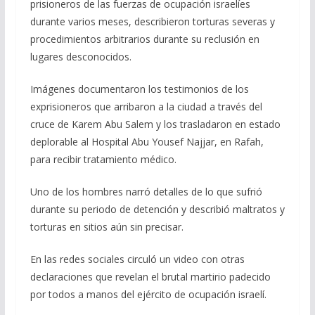
prisioneros de las fuerzas de ocupación israelíes
b
gr
s
l
p
durante varios meses, describieron torturas severas y
o
a
A
ar
procedimientos arbitrarios durante su reclusión en
o
m
p
ti
lugares desconocidos.
k
p
r
Imágenes documentaron los testimonios de los
exprisioneros que arribaron a la ciudad a través del
cruce de Karem Abu Salem y los trasladaron en estado
deplorable al Hospital Abu Yousef Najjar, en Rafah,
para recibir tratamiento médico.
Uno de los hombres narró detalles de lo que sufrió
durante su periodo de detención y describió maltratos y
torturas en sitios aún sin precisar.
En las redes sociales circuló un video con otras
declaraciones que revelan el brutal martirio padecido
por todos a manos del ejército de ocupación israelí.