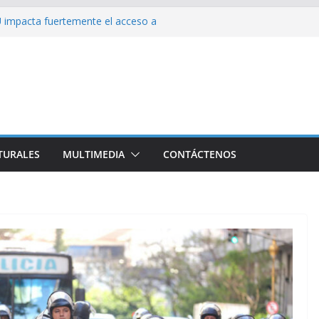
 impacta fuertemente el acceso a
enciales
bajador y rebaja relación diplomática con
on consecuencia del bloqueo, denuncia Cuba
ota del Norte rechazan hostilidad de EEUU
 el amor, la ética y el marxismo
TURALES
MULTIMEDIA
CONTÁCTENOS