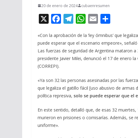
20 de enero de 2024
cubaenresumen
X
F
T
W
E
C
ac
el
h
m
o
e
e
at
ai
m
«Con la aprobación de la ‘ley ómnibus’ que legaliza e
puede esperar que el escenario empeore», señaló
b
gr
s
l
p
Las fuerzas de seguridad de Argentina mataron a 
o
a
A
ar
presidente Javier Milei, denunció el 17 de enero la
o
m
p
ti
(CORREPI).
k
p
r
«Ya son 32 las personas asesinadas por las fuerzas
que legaliza el gatillo fácil [uso abusivo de armas
política represiva,
solo se puede esperar que el
En este sentido, detalló que, de esas 32 muertes, 
murieron en prisiones o comisarías. Además, se reg
uniforme».