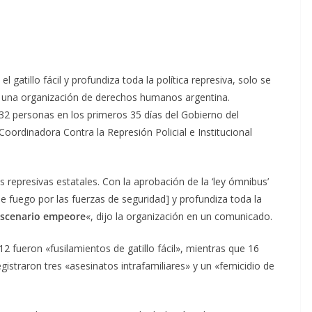
l gatillo fácil y profundiza toda la política represiva, solo se
 una organización de derechos humanos argentina.
32 personas en los primeros 35 días del Gobierno del
 Coordinadora Contra la Represión Policial e Institucional
 represivas estatales. Con la aprobación de la ‘ley ómnibus’
 de fuego por las fuerzas de seguridad] y profundiza toda la
 escenario empeore
«, dijo la organización en un comunicado.
12 fueron «fusilamientos de gatillo fácil», mientras que 16
istraron tres «asesinatos intrafamiliares» y un «femicidio de