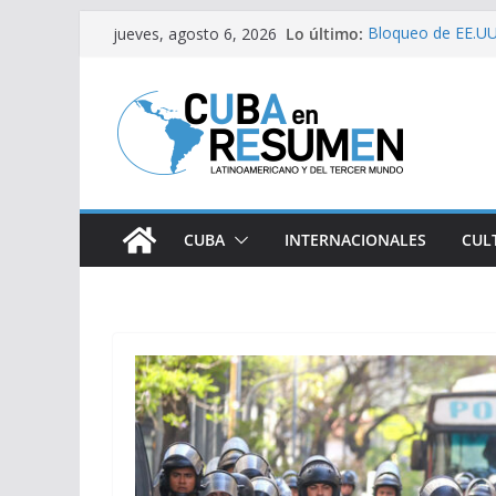
Saltar
Lo último:
Bloqueo de EE.UU
jueves, agosto 6, 2026
al
medicamentos es
Brasil retira a em
contenido
Argentina
Caídas del SEN s
Sindicatos en Dak
vs Cuba
Fidel Castro sobre
CUBA
INTERNACIONALES
CUL