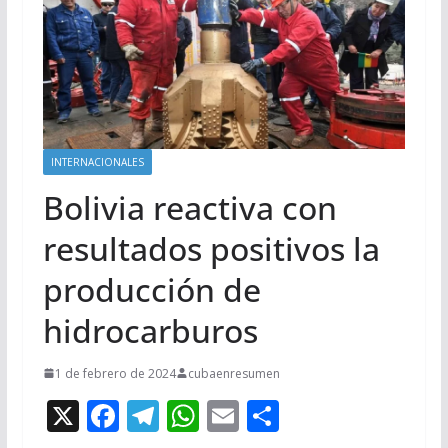
INTERNACIONALES
Bolivia reactiva con
resultados positivos la
producción de
hidrocarburos
1 de febrero de 2024
cubaenresumen
X
F
T
W
E
C
ac
el
h
m
o