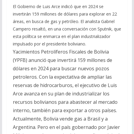
e
e
at
ai
m
El Gobierno de Luis Arce indicó que en 2024 se
invertirán 159 millones de dólares para explorar en 22
b
gr
s
l
p
áreas, en busca de gas y petróleo. El analista Gabriel
o
a
A
ar
Campero resaltó, en una conversación con Sputnik, que
o
m
p
ti
esta política se enmarca en el plan industrializador
impulsado por el presidente boliviano.
k
p
r
Yacimientos Petrolíferos Fiscales de Bolivia
(YPFB) anunció que invertirá 159 millones de
dólares en 2024 para buscar nuevos pozos
petroleros. Con la expectativa de ampliar las
reservas de hidrocarburos, el ejecutivo de Luis
Arce avanza en su plan de industrializar los
recursos bolivianos para abastecer al mercado
interno, también para exportar a otros países.
Actualmente, Bolivia vende gas a Brasil y a
Argentina. Pero en el país gobernado por Javier