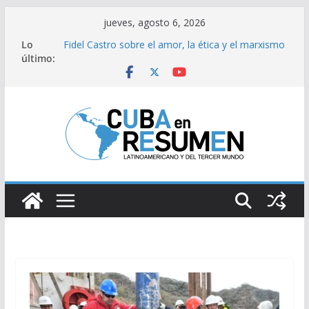
Saltar
jueves, agosto 6, 2026
al
Lo
Fidel Castro sobre el amor, la ética y el marxismo
contenido
último:
Bloqueo de EE.UU impacta fuertemente el acceso
a medicamentos esenciales
Brasil retira a embajador y rebaja relación
diplomática con Argentina
Caídas del SEN son consecuencia del bloqueo,
denuncia Cuba
Sindicatos en Dakota del Norte rechazan
hostilidad de EEUU vs Cuba