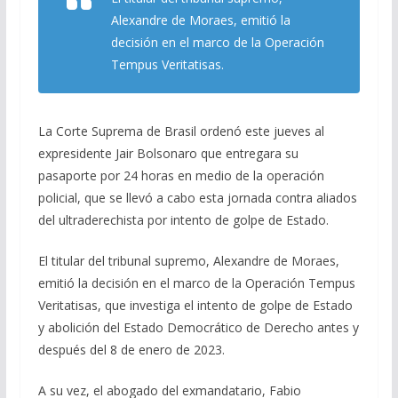
b
gr
s
l
p
Alexandre de Moraes, emitió la
o
a
A
ar
decisión en el marco de la Operación
Tempus Veritatisas.
o
m
p
ti
k
p
r
La Corte Suprema de Brasil ordenó este jueves al
expresidente Jair Bolsonaro que entregara su
pasaporte por 24 horas en medio de la operación
policial, que se llevó a cabo esta jornada contra aliados
del ultraderechista por intento de golpe de Estado.
El titular del tribunal supremo, Alexandre de Moraes,
emitió la decisión en el marco de la Operación Tempus
Veritatisas, que investiga el intento de golpe de Estado
y abolición del Estado Democrático de Derecho antes y
después del 8 de enero de 2023.
A su vez, el abogado del exmandatario, Fabio