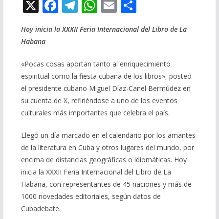
X
F
T
W
E
C
ac
el
h
m
o
Hoy inicia la XXXII Feria Internacional del Libro de La
e
e
at
ai
m
Habana
b
gr
s
l
p
o
a
A
ar
«Pocas cosas aportan tanto al enriquecimiento
espiritual como la fiesta cubana de los libros», posteó
o
m
p
ti
el presidente cubano Miguel Díaz-Canel Bermúdez en
k
p
r
su cuenta de X, refiriéndose a uno de los eventos
culturales más importantes que celebra el país.
Llegó un día marcado en el calendario por los amantes
de la literatura en Cuba y otros lugares del mundo, por
encima de distancias geográficas o idiomáticas. Hoy
inicia la XXXII Feria Internacional del Libro de La
Habana, con representantes de 45 naciones y más de
1000 novedades editoriales, según datos de
Cubadebate.