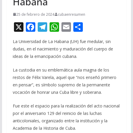
Habana
25 de febrero de 2024
cubaenresumen
X
F
T
W
E
C
ac
el
h
m
o
La Universidad de La Habana (UH) fue medular, sin
e
e
at
ai
m
dudas, en el nacimiento y maduración del cuerpo de
b
gr
s
l
p
ideas de la emancipación cubana.
o
a
A
ar
La custodia en su emblemática aula magna de los
o
m
p
ti
restos de Félix Varela, aquel que “nos enseñó primero
k
p
r
en pensar”, es símbolo supremo de la permanente
vocación de honrar una Cuba libre y soberana.
Fue este el espacio para la realización del acto nacional
por el aniversario 129 del reinicio de las luchas
anticoloniales, organizado entre la institución y la
Academia de la Historia de Cuba.