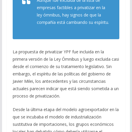
Aunque fue excluida de la lista de
o
a
A
ar
empresas factibles a privatizar en la
o
m
p
ti
ley ómnibus, hay signos de que la
k
p
r
compañía está cambiando su espíritu.
La propuesta de privatizar YPF fue incluida en la
primera versión de la Ley Ómnibus y luego excluida casi
desde el comienzo de su tratamiento legislativo. Sin
embargo, el espíritu de las políticas del gobierno de
Javier Milei, los antecedentes y las circunstancias
actuales parecen indicar que está siendo sometida a un
proceso de privatización.
Desde la última etapa del modelo agroexportador en la
que se incubaba el modelo de industrialización
sustitutiva de importaciones, los grupos económicos
locales han debatido cómo debería utilizarse el