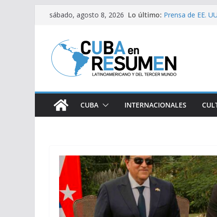
Saltar
Lo último:
Fernández de Cos
sábado, agosto 8, 2026
al
Prensa de EE. UU.
estaría intensifi
contenido
Desde Italia arri
Primer Ministro d
Visitó Díaz-Cane
lugares de impac
CUBA
INTERNACIONALES
CUL