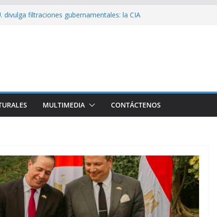
sío sobre EE. UU.: ¿Será real el miedo?
 divulga filtraciones gubernamentales: la CIA
cando su labor contra Cuba
bó a Cuba Brigada por el Centenario de Fidel
e Namibia inicia visita oficial a Cuba
l la Empresa Eléctrica de La Habana y otros
to para el país
TURALES
MULTIMEDIA
CONTÁCTENOS