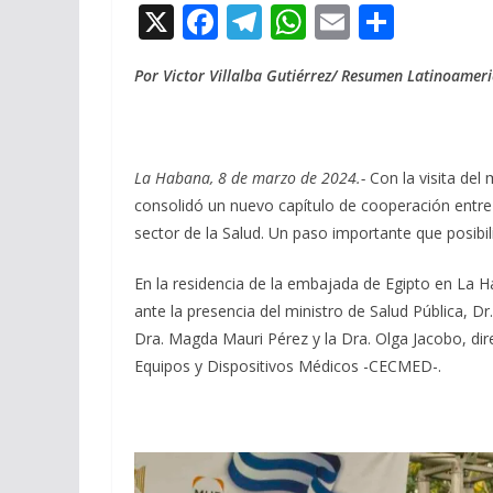
X
F
T
W
E
C
ac
el
h
m
o
Por Victor Villalba Gutiérrez/ Resumen Latinoamer
e
e
at
ai
m
b
gr
s
l
p
o
a
A
ar
La Habana, 8 de marzo de 2024.-
Con la visita del
o
m
p
ti
consolidó un nuevo capítulo de cooperación entre
k
p
r
sector de la Salud. Un paso importante que posibil
En la residencia de la embajada de Egipto en La
ante la presencia del ministro de Salud Pública, D
Dra. Magda Mauri Pérez y la Dra. Olga Jacobo, dir
Equipos y Dispositivos Médicos -CECMED-.