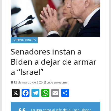
INTERNACIONALES
Senadores instan a
Biden a dejar de armar
a “Israel”
12 de marzo de 2024
cubaenresumen
X
F
T
W
E
C
ac
el
h
m
o
e
e
at
ai
m
En una carta al jefe de la Casa Blanca,