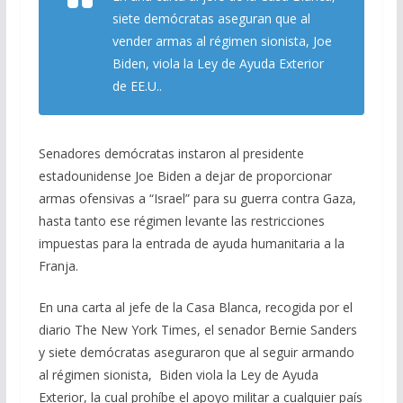
b
gr
s
l
p
siete demócratas aseguran que al
o
a
A
ar
vender armas al régimen sionista, Joe
Biden, viola la Ley de Ayuda Exterior
o
m
p
ti
de EE.U..
k
p
r
Senadores demócratas instaron al presidente
estadounidense Joe Biden a dejar de proporcionar
armas ofensivas a “Israel” para su guerra contra Gaza,
hasta tanto ese régimen levante las restricciones
impuestas para la entrada de ayuda humanitaria a la
Franja.
En una carta al jefe de la Casa Blanca, recogida por el
diario The New York Times, el senador Bernie Sanders
y siete demócratas aseguraron que al seguir armando
al régimen sionista, Biden viola la Ley de Ayuda
Exterior, la cual prohíbe el apoyo militar a cualquier país