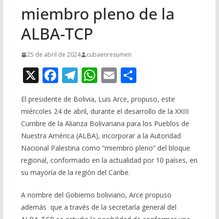
miembro pleno de la
ALBA-TCP
25 de abril de 2024
cubaenresumen
X
F
T
W
E
C
ac
el
h
m
o
El presidente de Bolivia, Luis Arce, propuso, este
e
e
at
ai
m
miércoles 24 de abril, durante el desarrollo de la XXIII
b
gr
s
l
p
Cumbre de la Alianza Bolivariana para los Pueblos de
o
a
A
ar
Nuestra América (ALBA), incorporar a la Autoridad
o
m
p
ti
Nacional Palestina como “miembro pleno” del bloque
regional, conformado en la actualidad por 10 países, en
k
p
r
su mayoría de la región del Caribe.
A nombre del Gobierno boliviano, Arce propuso
además que a través de la secretaría general del