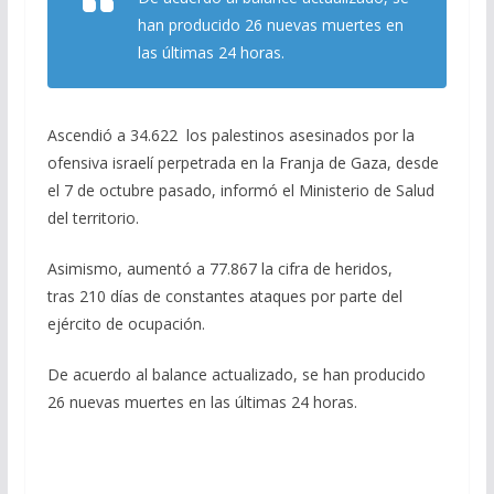
b
gr
s
l
p
han producido 26 nuevas muertes en
o
a
A
ar
las últimas 24 horas.
o
m
p
ti
k
p
r
Ascendió a 34.622 los palestinos asesinados por la
ofensiva israelí perpetrada en la Franja de Gaza, desde
el 7 de octubre pasado, informó el Ministerio de Salud
del territorio.
Asimismo, aumentó a 77.867 la cifra de heridos,
tras 210 días de constantes ataques por parte del
ejército de ocupación.
De acuerdo al balance actualizado, se han producido
26 nuevas muertes en las últimas 24 horas.