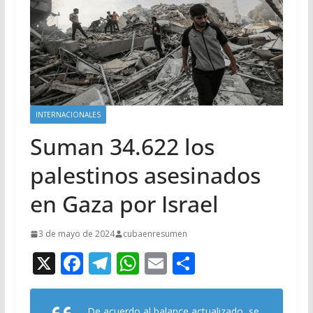
INTERNACIONALES
Suman 34.622 los
palestinos asesinados
en Gaza por Israel
3 de mayo de 2024
cubaenresumen
X
F
T
W
E
C
ac
el
h
m
o
e
e
at
ai
m
De acuerdo al balance actualizado, se