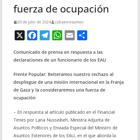
fuerza de ocupación
20 de julio de 2024
cubaenresumen
X
F
T
W
E
C
ac
el
h
m
o
e
e
at
ai
m
Comunicado de prensa en respuesta a las
declaraciones de un funcionario de los EAU
b
gr
s
l
p
o
a
A
ar
Frente Popular: Reiteramos nuestro rechazo al
o
m
p
ti
despliegue de una misión internacional en la Franja
de Gaza y la consideraremos una fuerza de
k
p
r
ocupación
– En respuesta al artículo publicado en el Financial
Times por Lana Nusseibeh, Ministra Adjunta de
Asuntos Políticos y Enviada Especial del Ministro de
Asuntos Exteriores de los EAU, en el que aborda la