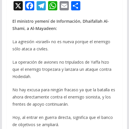
X
F
T
W
E
C
ac
el
h
m
o
e
e
at
ai
m
El ministro yemení de Información, Dhaifallah Al-
Shami, a Al-Mayadeen:
b
gr
s
l
p
o
a
A
ar
La agresión «israelí» no es nueva porque el enemigo
o
m
p
ti
sólo ataca a civiles.
k
p
r
La operación de aviones no tripulados de Yaffa hizo
que el enemigo tropezara y lanzara un ataque contra
Hodeidah.
No hay excusa para ningún fracaso ya que la batalla es
ahora directamente contra el enemigo sionista, y los
frentes de apoyo continuarán.
Hoy, al entrar en guerra directa, significa que el banco
de objetivos se ampliará.