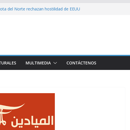
ota del Norte rechazan hostilidad de EEUU
 el amor, la ética y el marxismo
 impacta fuertemente el acceso a
enciales
bajador y rebaja relación diplomática con
on consecuencia del bloqueo, denuncia Cuba
TURALES
MULTIMEDIA
CONTÁCTENOS