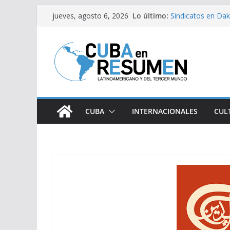
Saltar
Lo último:
Sindicatos en Dak
jueves, agosto 6, 2026
al
vs Cuba
Fidel Castro sobre
contenido
Bloqueo de EE.UU
medicamentos es
Brasil retira a em
Argentina
Caídas del SEN s
CUBA
INTERNACIONALES
CUL