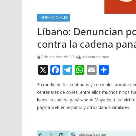
INTERNACIONALES
Líbano: Denuncian po
contra la cadena pa
7 de octubre de 2024
cubaenresumen
X
F
T
W
E
C
ac
el
h
m
o
En medio de los continuos y criminales bombardeos
e
e
at
ai
m
centenares de civiles, entre ellos muchos niños 
b
gr
s
l
p
lunes, la cadena panárabe Al Mayadeen fue víctima
o
a
A
ar
página web en español y otros daños similares.
o
m
p
ti
k
p
r