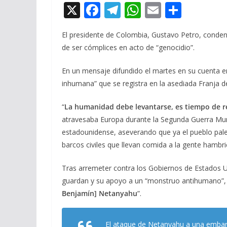
X
F
T
W
E
C
ac
el
h
m
o
El presidente de Colombia, Gustavo Petro, condena 
e
e
at
ai
m
de ser cómplices en acto de “genocidio”.
b
gr
s
l
p
o
a
A
ar
En un mensaje difundido el martes en su cuenta en
inhumana” que se registra en la asediada Franja 
o
m
p
ti
k
p
r
“
La humanidad debe levantarse, es tiempo de r
atravesaba Europa durante la Segunda Guerra Mundi
estadounidense, aseverando que ya el pueblo pal
barcos civiles que llevan comida a la gente hambr
Tras arremeter contra los Gobiernos de Estados Un
guardan y su apoyo a un “monstruo antihumano”, 
Benjamín
] Netanyahu
”.
El ataque de Netanyahu a una embarc