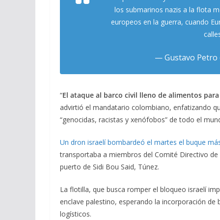
los submarinos nazis a la flota 
europeos en la guerra, cuando Eu
call
— Gustavo Petro
“
El ataque al barco civil lleno de alimentos par
advirtió el mandatario colombiano, enfatizando q
“genocidas, racistas y xenófobos” de todo el mun
Un dron israelí bombardeó el martes el buque más
transportaba a miembros del Comité Directivo de 
puerto de Sidi Bou Said, Túnez.
La flotilla, que busca romper el bloqueo israelí i
enclave palestino, esperando la incorporación de
logísticos.