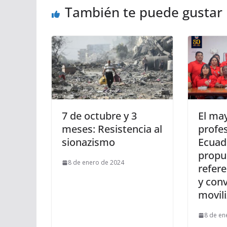
También te puede gustar
7 de octubre y 3
El may
meses: Resistencia al
profe
sionazismo
Ecuad
propu
8 de enero de 2024
refer
y con
movil
8 de en