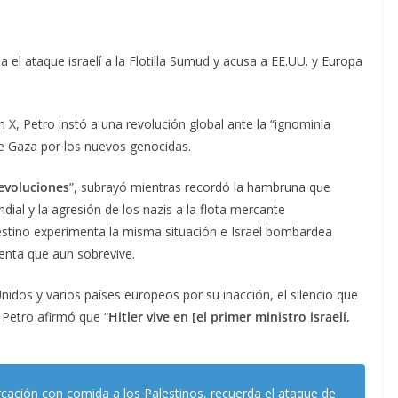
el ataque israelí a la Flotilla Sumud y acusa a EE.UU. y Europa
 X, Petro instó a una revolución global ante la “ignominia
de Gaza por los nuevos genocidas.
evoluciones
”, subrayó mientras recordó la hambruna que
al y la agresión de los nazis a la flota mercante
estino experimenta la misma situación e Israel bombardea
ienta que aun sobrevive.
idos y varios países europeos por su inacción, el silencio que
Petro afirmó que “
Hitler vive en
[el primer ministro israelí,
ación con comida a los Palestinos, recuerda el ataque de