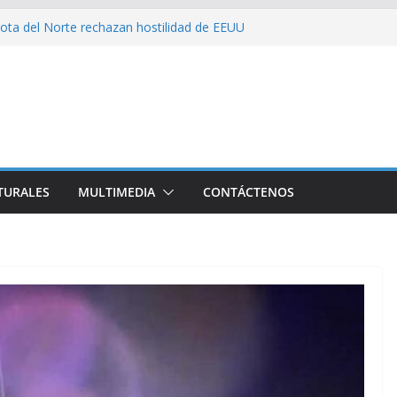
ota del Norte rechazan hostilidad de EEUU
 el amor, la ética y el marxismo
 impacta fuertemente el acceso a
enciales
bajador y rebaja relación diplomática con
on consecuencia del bloqueo, denuncia Cuba
TURALES
MULTIMEDIA
CONTÁCTENOS