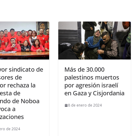
or sindicato de
Más de 30.000
sores de
palestinos muertos
or rechaza la
por agresión israelí
esta de
en Gaza y Cisjordania
endo de Noboa
8 de enero de 2024
voca a
izaciones
ero de 2024