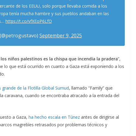
mercante de los EEUU, solo porque llevaba comida a los
ropa tenía mucha hambre y sus pueblos andaban en las
es…
https://t.co/vfXEoP6LfO
 (@petrogustavo)
September 9, 2025
a los niños palestinos es la chispa que incendia la pradera
”,
ue lo que está ocurrido en cuanto a Gaza está exponiendo a los
do.
 grande de la Flotilla Global Sumud
, llamado “Family” que
la caravana, cuando se encontraba atracado a la entrada del
mpuesto a Gaza,
ha hecho escala en Túnez
antes de dirigirse al
 barcos magrebíes retrasados por problemas técnicos y