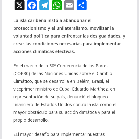
X
F
T
W
E
C
ac
el
h
m
o
La isla caribeña instó a abandonar el
e
e
at
ai
m
proteccionismo y el unilateralismo, movilizar la
b
gr
s
l
p
voluntad política para enfrentar las desigualdades, y
o
a
A
ar
crear las condiciones necesarias para implementar
o
m
p
ti
acciones climáticas efectivas.
k
p
r
En el marco de la 30ª Conferencia de las Partes
(COP30) de las Naciones Unidas sobre el Cambio
Climático, que se desarrolla en Belém, Brasil, el
viceprimer ministro de Cuba, Eduardo Martínez, en
representación de su país, denunció el bloqueo
financiero de Estados Unidos contra la isla como el
mayor obstáculo para su acción climática y para el
propio desarrollo.
«El mayor desafío para implementar nuestras