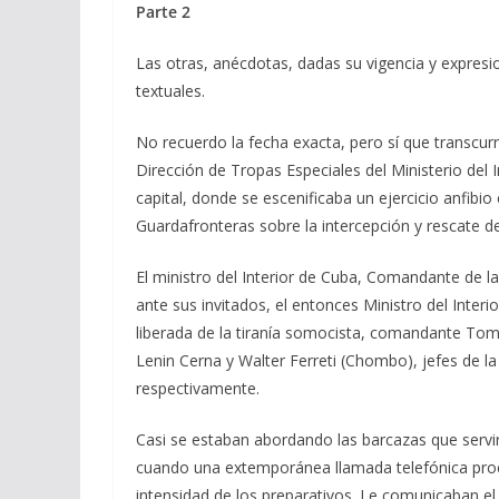
Parte 2
Las otras, anécdotas, dadas su vigencia y expresi
textuales.
No recuerdo la fecha exacta, pero sí que transcurrí
Dirección de Tropas Especiales del Ministerio del 
capital, donde se escenificaba un ejercicio anfibi
Guardafronteras sobre la intercepción y rescate d
El ministro del Interior de Cuba, Comandante de 
ante sus invitados, el entonces Ministro del Inter
liberada de la tiranía somocista, comandante T
Lenin Cerna y Walter Ferreti (Chombo), jefes de la
respectivamente.
Casi se estaban abordando las barcazas que servir
cuando una extemporánea llamada telefónica proc
intensidad de los preparativos. Le comunicaban el