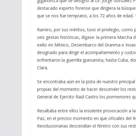
gigantesca que se designó al Dr. Jorge González Pé
destacado experto forense que dirigiera la búsqued
que se nos fue temprano, a los 72 años de edad.
Ramiro, por sus méritos, tuvo el privilegio, como
seis gestas históricas, dígase: la primera Marcha 
exilio en México, Desembarco del Granma e Invasi
designado para dirigir el acompañamiento y custod
enfrentaron la guerrilla guevarista, hasta Cuba, do
Clara.
Se encontraba aún en la pista de nuestro principal
propias del momento de hacer descender los resto
General de Ejercito Raúl Castro los pormenores qu
Resaltaba entre ellos la insolente provocación a la
Paz, en el preciso momento en que oficiales del
Revolucionarias descendían el féretro con sus rest