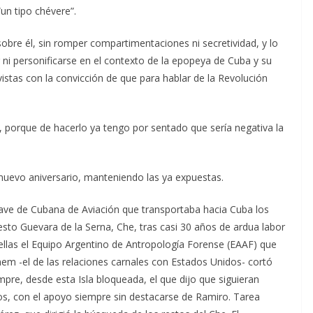
un tipo chévere”.
sobre él, sin romper compartimentaciones ni secretividad, y lo
lir ni personificarse en el contexto de la epopeya de Cuba y su
vistas con la convicción de que para hablar de la Revolución
o, porque de hacerlo ya tengo por sentado que sería negativa la
nuevo aniversario, manteniendo las ya expuestas.
a nave de Cubana de Aviación que transportaba hacia Cuba los
to Guevara de la Serna, Che, tras casi 30 años de ardua labor
 ellas el Equipo Argentino de Antropología Forense (EAAF) que
m -el de las relaciones carnales con Estados Unidos- cortó
mpre, desde esta Isla bloqueada, el que dijo que siguieran
s, con el apoyo siempre sin destacarse de Ramiro. Tarea