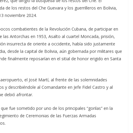
rez, que dirigió la búsqueda de los restos del Che. El
a de los restos del Che Guevara y los guerrilleros en Bolivia,
 13 noviembre 2024.
 pocos combatientes de la Revolución Cubana, de participar en
de las Antorchas en 1953, Asalto al cuartel Moncada, prisión,
ón insurrecta de oriente a occidente, había sido justamente
ia, desde la capital de Bolivia, aún gobernada por militares que
nde finalmente reposarían en el sitial de honor erigido en Santa
 aeropuerto, el José Martí, al frente de las solemnidades
s y describiéndole al Comandante en Jefe Fidel Castro y al
e debió afrontar.
 que fue sometido por uno de los principales “gorilas” en la
 Regimiento de Ceremonias de las Fuerzas Armadas
os.