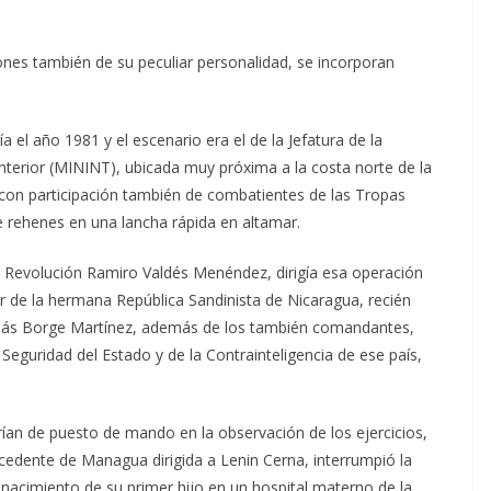
ones también de su peculiar personalidad, se incorporan
a el año 1981 y el escenario era el de la Jefatura de la
Interior (MININT), ubicada muy próxima a la costa norte de la
o con participación también de combatientes de las Tropas
e rehenes en una lancha rápida en altamar.
la Revolución Ramiro Valdés Menéndez, dirigía esa operación
ior de la hermana República Sandinista de Nicaragua, recién
omás Borge Martínez, además de los también comandantes,
 Seguridad del Estado y de la Contrainteligencia de ese país,
ían de puesto de mando en la observación de los ejercicios,
edente de Managua dirigida a Lenin Cerna, interrumpió la
 nacimiento de su primer hijo en un hospital materno de la