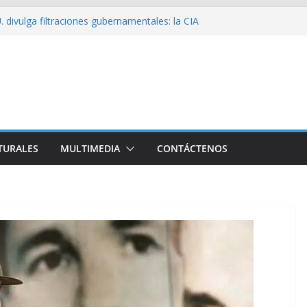
 divulga filtraciones gubernamentales: la CIA
cando su labor contra Cuba
bó a Cuba Brigada por el Centenario de Fidel
e Namibia inicia visita oficial a Cuba
l la Empresa Eléctrica de La Habana y otros
to para el país
sío sobre EE. UU.: ¿Será real el miedo?
TURALES
MULTIMEDIA
CONTÁCTENOS