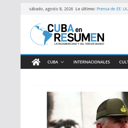
Saltar
Lo último:
Prensa de EE. UU.
sábado, agosto 8, 2026
al
estaría intensifi
Desde Italia arri
contenido
Primer Ministro d
Visitó Díaz-Cane
lugares de impac
Fernández de Cos
CUBA
INTERNACIONALES
CUL