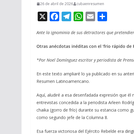
26 de abril de 2026
cubaenresumen
X
F
T
W
E
C
ac
el
h
m
o
e
e
at
ai
m
Ante la ignominia de sus detractores que pretendie
b
gr
s
l
p
Otras anécdotas inéditas con el ‘frio rápido de R
o
a
A
ar
*Por Noel Domínguez escritor y periodista de Pren
o
m
p
ti
k
p
r
En este texto ampliaré lo ya publicado en su anteri
Resumen Latinoamericano.
Aquí, aludiré a esa desenfadada expresión que él
entrevistas concedida a la periodista Arleen Rodrí
chaika (gorro de frío) durante su estancia como gue
como segundo jefe de la Columna 8.
Esa fuerza victoriosa del Ejército Rebelde era dir