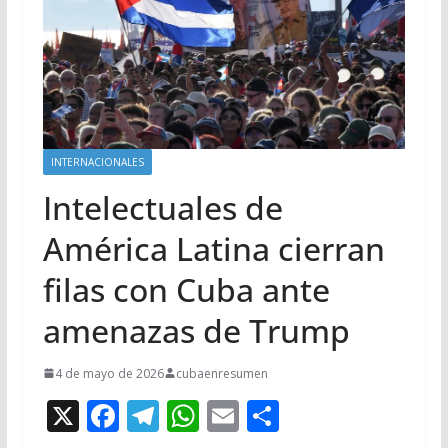
INTERNACIONALES
Intelectuales de
América Latina cierran
filas con Cuba ante
amenazas de Trump
4 de mayo de 2026
cubaenresumen
X
F
T
W
E
C
ac
el
h
m
o