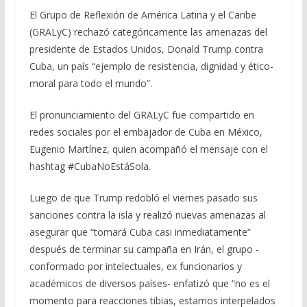
e
e
at
ai
m
El Grupo de Reflexión de América Latina y el Caribe
(GRALyC) rechazó categóricamente las amenazas del
b
gr
s
l
p
presidente de Estados Unidos, Donald Trump contra
o
a
A
ar
Cuba, un país “ejemplo de resistencia, dignidad y ético-
o
m
p
ti
moral para todo el mundo”.
k
p
r
El pronunciamiento del GRALyC fue compartido en
redes sociales por el embajador de Cuba en México,
Eugenio Martínez, quien acompañó el mensaje con el
hashtag #CubaNoEstáSola.
Luego de que Trump redobló el viernes pasado sus
sanciones contra la isla y realizó nuevas amenazas al
asegurar que “tomará Cuba casi inmediatamente”
después de terminar su campaña en Irán, el grupo -
conformado por intelectuales, ex funcionarios y
académicos de diversos países- enfatizó que “no es el
momento para reacciones tibias, estamos interpelados