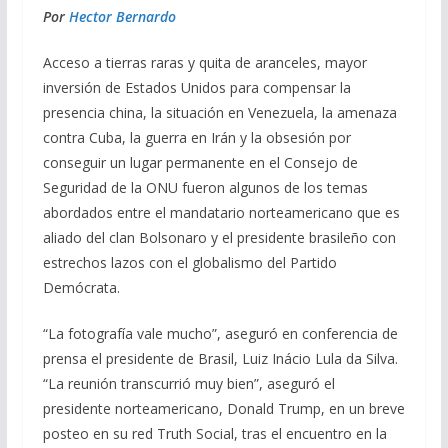
Por
Hector Bernardo
e
e
at
ai
m
b
gr
s
l
p
Acceso a tierras raras y quita de aranceles, mayor
o
a
A
ar
inversión de Estados Unidos para compensar la
presencia china, la situación en Venezuela, la amenaza
o
m
p
ti
contra Cuba, la guerra en Irán y la obsesión por
k
p
r
conseguir un lugar permanente en el Consejo de
Seguridad de la ONU fueron algunos de los temas
abordados entre el mandatario norteamericano que es
aliado del clan Bolsonaro y el presidente brasileño con
estrechos lazos con el globalismo del Partido
Demócrata.
“La fotografía vale mucho”, aseguró en conferencia de
prensa el presidente de Brasil, Luiz Inácio Lula da Silva.
“La reunión transcurrió muy bien”, aseguró el
presidente norteamericano, Donald Trump, en un breve
posteo en su red Truth Social, tras el encuentro en la