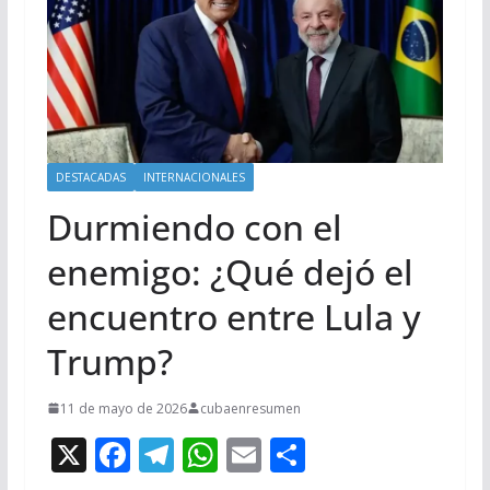
DESTACADAS
INTERNACIONALES
Durmiendo con el
enemigo: ¿Qué dejó el
encuentro entre Lula y
Trump?
11 de mayo de 2026
cubaenresumen
X
F
T
W
E
C
ac
el
h
m
o