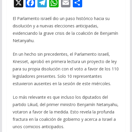
X
F
T
W
E
C
ac
el
h
m
o
e
e
at
ai
m
El Parlamento israelí dio un paso histórico hacia su
disolución y a nuevas elecciones anticipadas,
b
gr
s
l
p
evidenciando la grave crisis de la coalición de Benjamín
o
a
A
ar
Netanyahu.
o
m
p
ti
En un hecho sin precedentes, el Parlamento israelí,
k
p
r
Knesset, aprobó en primera lectura un proyecto de ley
para su propia disolución con el voto a favor de los 110
legisladores presentes. Solo 10 representantes
estuvieron ausentes en la sesión de este miércoles.
Lo más relevante es que incluso los diputados del
partido Likud, del primer ministro Benjamín Netanyahu,
votaron a favor de la medida. Esto revela la profunda
fractura en la coalición de gobierno y acerca a Israel a
unos comicios anticipados.