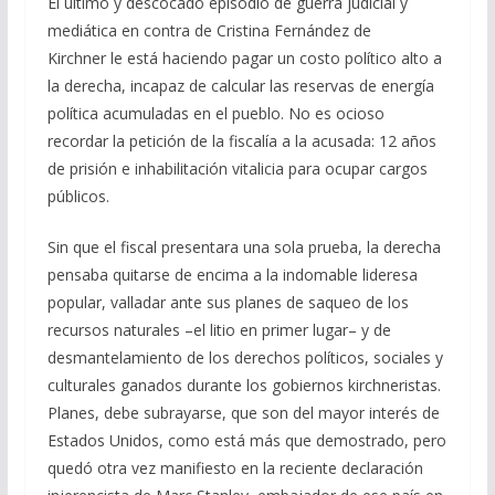
El último y descocado episodio de guerra judicial y
o
a
A
ar
mediática en contra de Cristina Fernández de
o
m
p
ti
Kirchner le está haciendo pagar un costo político alto a
la derecha, incapaz de calcular las reservas de energía
k
p
r
política acumuladas en el pueblo. No es ocioso
recordar la petición de la fiscalía a la acusada: 12 años
de prisión e inhabilitación vitalicia para ocupar cargos
públicos.
Sin que el fiscal presentara una sola prueba, la derecha
pensaba quitarse de encima a la indomable lideresa
popular, valladar ante sus planes de saqueo de los
recursos naturales –el litio en primer lugar– y de
desmantelamiento de los derechos políticos, sociales y
culturales ganados durante los gobiernos kirchneristas.
Planes, debe subrayarse, que son del mayor interés de
Estados Unidos, como está más que demostrado, pero
quedó otra vez manifiesto en la reciente declaración