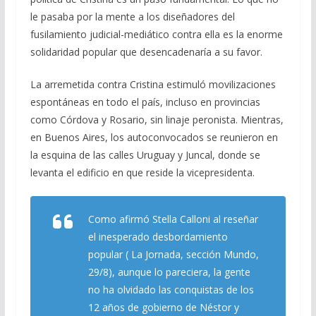
le pasaba por la mente a los diseñadores del
fusilamiento judicial-mediático contra ella es la enorme
solidaridad popular que desencadenaría a su favor.
La arremetida contra Cristina estimuló movilizaciones
espontáneas en todo el país, incluso en provincias
como Córdova y Rosario, sin linaje peronista. Mientras,
en Buenos Aires, los autoconvocados se reunieron en
la esquina de las calles Uruguay y Juncal, donde se
levanta el edificio en que reside la vicepresidenta.
Como afirmó Stella Calloni al reseñar
el inesperado desbordamiento
popular ( La Jornada, sección Mundo,
29/8), aunque lo pareciera, la gente
no ha olvidado las conquistas de los
12 años de gobierno de Néstor y