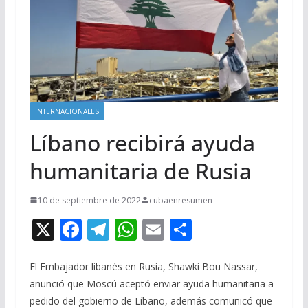
INTERNACIONALES
Líbano recibirá ayuda
humanitaria de Rusia
10 de septiembre de 2022
cubaenresumen
X
F
T
W
E
C
ac
el
h
m
o
e
e
at
ai
m
El Embajador libanés en Rusia, Shawki Bou Nassar,
anunció que Moscú aceptó enviar ayuda humanitaria a
b
gr
s
l
p
pedido del gobierno de Líbano, además comunicó que