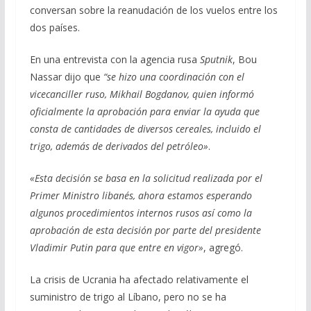
o
a
A
ar
conversan sobre la reanudación de los vuelos entre los
o
m
p
ti
dos países.
k
p
r
En una entrevista con la agencia rusa
Sputnik
, Bou
Nassar dijo que
“se hizo una coordinación con el
vicecanciller ruso, Mikhail Bogdanov, quien informó
oficialmente la aprobación para enviar la ayuda que
consta de cantidades de diversos cereales, incluido el
trigo, además de derivados del petróleo»
.
«Esta decisión se basa en la solicitud realizada por el
Primer Ministro libanés, ahora estamos esperando
algunos procedimientos internos rusos así como la
aprobación de esta decisión por parte del presidente
Vladimir Putin para que entre en vigor»
, agregó.
La crisis de Ucrania ha afectado relativamente el
suministro de trigo al Líbano, pero no se ha