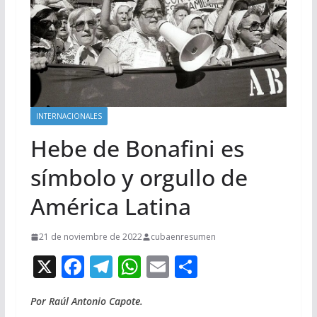
INTERNACIONALES
Hebe de Bonafini es
símbolo y orgullo de
América Latina
21 de noviembre de 2022
cubaenresumen
X
F
T
W
E
C
ac
el
h
m
o
Por Raúl Antonio Capote.
e
e
at
ai
m