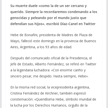
b
gr
s
l
p
Su muerte duele «como la de un ser cercano y
o
a
A
ar
querido. Siempre la recordaremos condenando a los
genocidas y peleando por el mundo justo que
o
m
p
ti
defendían sus hijos», escribió Díaz-Canel en Twitter
k
p
r
Hebe de Bonafini, presidenta de Madres de Plaza de
Mayo, falleció este domingo en la provincia de Buenos
Aires, Argentina, a los 93 años de edad.
Después del comunicado oficial de la Presidencia, el
Jefe de Estado, Alberto Fernández, se refirió en Twitter
a la legendaria luchadora: «Con enorme cariño y
sincero pesar, me despido. Hasta siempre, Hebe».
En la misma red social, la vicepresidenta argentina,
Cristina Fernández de Kirchner, también expresó
consternación: «Queridísima Hebe, símbolo mundial de
la lucha por los Derechos Humanos, orgullo de la