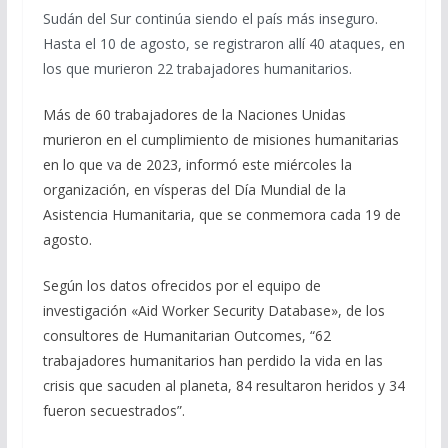
ac
el
h
m
o
Sudán del Sur continúa siendo el país más inseguro.
e
e
at
ai
m
Hasta el 10 de agosto, se registraron allí 40 ataques, en
b
gr
s
l
p
los que murieron 22 trabajadores humanitarios.
o
a
A
ar
Más de 60 trabajadores de la Naciones Unidas
o
m
p
ti
murieron en el cumplimiento de misiones humanitarias
k
p
r
en lo que va de 2023, informó este miércoles la
organización, en vísperas del Día Mundial de la
Asistencia Humanitaria, que se conmemora cada 19 de
agosto.
Según los datos ofrecidos por el equipo de
investigación «Aid Worker Security Database», de los
consultores de Humanitarian Outcomes, “62
trabajadores humanitarios han perdido la vida en las
crisis que sacuden al planeta, 84 resultaron heridos y 34
fueron secuestrados”.