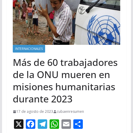
INTERNACIONALES
Más de 60 trabajadores
de la ONU mueren en
misiones humanitarias
durante 2023
17 de agosto de 2023
cubaenresumen
X
F
T
W
E
C