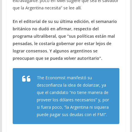
extravagante: poco en Milei sugiere que sea el salvador
que la Argentina necesita” se lee allí.
En el editorial de su su última edición, el semanario
británico no dudó en afirmar, respecto del
programa ultraliberal, que “sus políticas están mal
pensadas, le costaría gobernar por estar lejos de
lograr consensos. Y algunos argentinos se
preocupan que se pueda volver autoritario”.
The Economist manifestó su
desconfianza la idea de dolarizar, ya
que el candidato “no tiene manera de
proveer los dólares necesarios” y, por
si fuera poco, “la Argentina ni siquiera
puede pagar sus deudas con el FMI”.