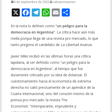
8 de septiembre de 2023
cubaenresumen
X
F
T
W
E
C
ac
el
h
m
o
e
e
at
ai
m
En la nota lo definen como
“un peligro para la
democracia en Argentina”
. La crítica hace aún más
b
gr
s
l
p
mella porque llega de una revista pro mercado, lo que
o
a
A
ar
tanto pregona el candidato de La Libertad Avanza.
o
m
p
ti
Javier Milei recibió en las últimas horas una crítica
k
p
r
lapidaria, al ser definido como “un peligro para la
democracia en Argentina”, al tiempo que fue
duramente criticado por su idea de dolarizar. El
cuestionamiento hacia el economista de extrema
derecha no salió precisamente de un apéndice de la
Cuarta Internacional, sino del corazón mismo de la
prensa pro-mercado: la revista The
Economist. “Intemperante, imprudente y