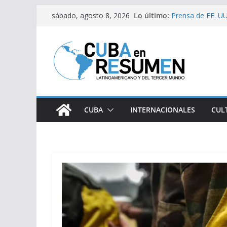
Saltar
Lo último:
Prensa de EE. UU.
sábado, agosto 8, 2026
al
estaría intensifi
Desde Italia arri
contenido
Primer Ministro d
Visitó Díaz-Cane
lugares de impac
Fernández de Cos
CUBA
INTERNACIONALES
CUL