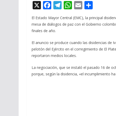
X
F
T
W
E
C
ac
el
h
m
o
El Estado Mayor Central (EMC), la principal diside
e
e
at
ai
m
mesa de diálogos de paz con el Gobierno colombia
b
gr
s
l
p
finales de año.
o
a
A
ar
El anuncio se produce cuando las disidencias de
o
m
p
ti
pelotón del Ejército en el corregimiento de El Pla
k
p
r
reportaron medios locales.
La negociación, que se instaló el pasado 16 de oct
porque, según la disidencia, «el incumplimiento h