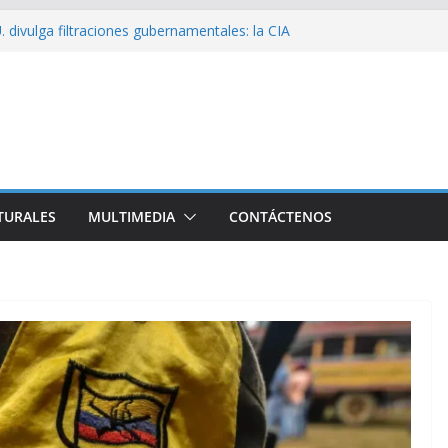
 divulga filtraciones gubernamentales: la CIA
cando su labor contra Cuba
bó a Cuba Brigada por el Centenario de Fidel
e Namibia inicia visita oficial a Cuba
l la Empresa Eléctrica de La Habana y otros
to para el país
sío sobre EE. UU.: ¿Será real el miedo?
TURALES
MULTIMEDIA
CONTÁCTENOS