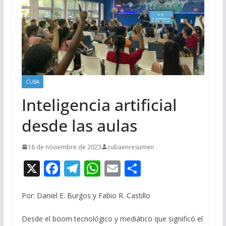
CUBA
Inteligencia artificial
desde las aulas
18 de noviembre de 2023
cubaenresumen
X
F
T
W
E
C
ac
el
h
m
o
e
e
at
ai
m
Por: Daniel E. Burgos y Fabio R. Castillo
b
gr
s
l
p
Desde el boom tecnológico y mediático que significó el