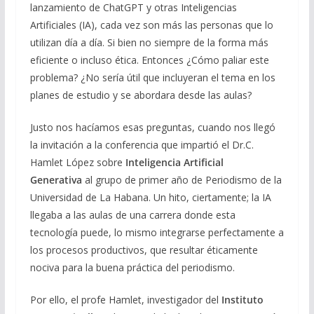
o
a
A
ar
lanzamiento de ChatGPT y otras Inteligencias
o
m
p
ti
Artificiales
(IA), cada vez son más las personas que lo
utilizan día a día. Si bien no
siempre
de la forma
más
k
p
r
eficiente o incluso ética
. Entonces ¿Cómo paliar este
problema? ¿No sería útil que incluyeran el tema en los
planes de estudio y se abordara desde las aulas?
Justo nos hacíamos esas preguntas, cuando nos llegó
la invitación a la conferencia que impartió el Dr.C.
Hamlet López sobre
Inteligencia Artificial
Generativa
al grupo de primer a
ño de Periodismo de la
Universidad de La Habana.
Un hito, ciertamente; la IA
llegaba a las aulas de una carrera donde esta
tecnología puede, lo mismo integrarse perfectamente a
los procesos productivos, que resultar éticamente
nociva para la buena práctica del periodismo.
Por ello, el profe Hamlet, investigador del
Instituto