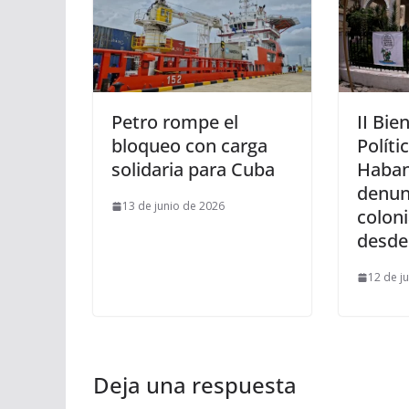
Petro rompe el
II Bi
bloqueo con carga
Políti
solidaria para Cuba
Haban
denun
13 de junio de 2026
coloni
desde 
12 de j
Deja una respuesta