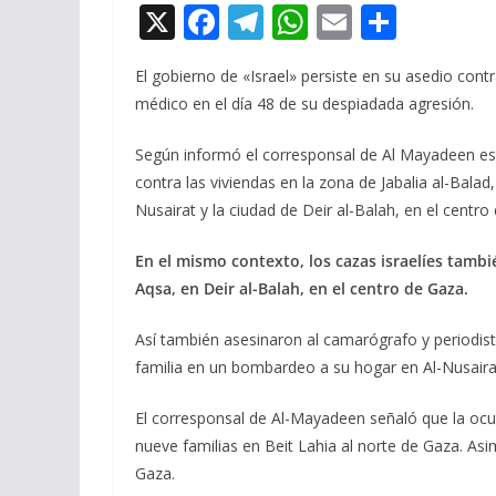
X
F
T
W
E
C
ac
el
h
m
o
El gobierno de «Israel» persiste en su asedio con
e
e
at
ai
m
médico en el día 48 de su despiadada agresión.
b
gr
s
l
p
o
a
A
ar
Según informó el corresponsal de Al Mayadeen este
contra las viviendas en la zona de Jabalia al-Bala
o
m
p
ti
Nusairat y la ciudad de Deir al-Balah, en el centro 
k
p
r
En el mismo contexto, los cazas israelíes tambi
Aqsa, en Deir al-Balah, en el centro de Gaza.
Así también asesinaron al camarógrafo y period
familia en un bombardeo a su hogar en Al-Nusaira
El corresponsal de Al-Mayadeen señaló que la oc
nueve familias en Beit Lahia al norte de Gaza. Asim
Gaza.