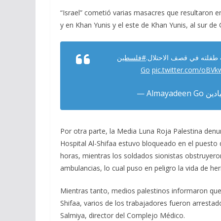
“Israel” cometió varias masacres que resultaron e
y en Khan Yunis y el este de Khan Yunis, al sur de G
بت طفلته في قصف الاحتلال
#فلسطين
pic.twitter.com/oB
Por otra parte, la Media Luna Roja Palestina denu
Hospital Al-Shifaa estuvo bloqueado en el puesto d
horas, mientras los soldados sionistas obstruyero
ambulancias, lo cual puso en peligro la vida de he
Mientras tanto, medios palestinos informaron que 
Shifaa, varios de los trabajadores fueron arresta
Salmiya, director del Complejo Médico.