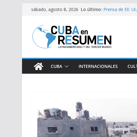
Saltar
Lo último:
Prensa de EE. UU.
sábado, agosto 8, 2026
al
estaría intensifi
Desde Italia arri
contenido
Primer Ministro d
Visitó Díaz-Cane
lugares de impac
Fernández de Cos
CUBA
INTERNACIONALES
CUL