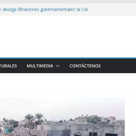
 divulga filtraciones gubernamentales: la CIA
cando su labor contra Cuba
bó a Cuba Brigada por el Centenario de Fidel
e Namibia inicia visita oficial a Cuba
l la Empresa Eléctrica de La Habana y otros
to para el país
sío sobre EE. UU.: ¿Será real el miedo?
TURALES
MULTIMEDIA
CONTÁCTENOS