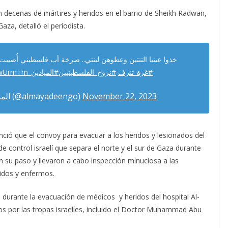
n decenas de mártires y heridos en el barrio de Sheikh Radwan,
aza, detalló el periodista.
خذوا عينيا التنتين وعطوهن لبنتي.. صرخة أب فلسطيني أُصي.
VkwUrmTm
#الميادين_Go
#نزوح_الفلسطينيين
#غزة_تنزف
— Almayadeen Go الميادين (@almayadeengo)
November 22, 2023
nció que el convoy para evacuar a los heridos y lesionados del
e control israelí que separa el norte y el sur de Gaza durante
n su paso y llevaron a cabo inspección minuciosa a las
ridos y enfermos.
durante la evacuación de médicos y heridos del hospital Al-
dos por las tropas israelíes, incluido el Doctor Muhammad Abu